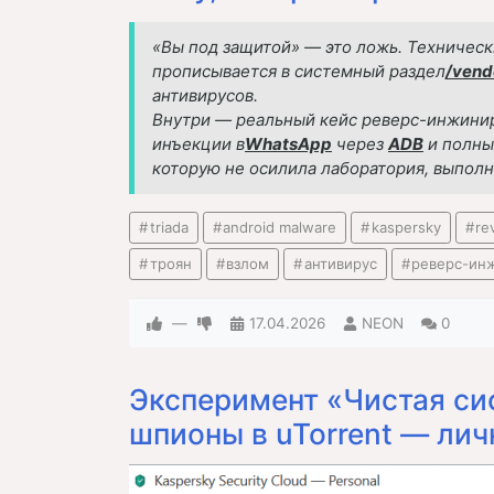
«Вы под защитой» — это ложь.
Технически
прописывается в системный раздел
/vend
антивирусов.
Внутри — реальный кейс реверс-инжинири
инъекции в
WhatsApp
через
ADB
и полны
которую не осилила лаборатория, выполн
triada
android malware
kaspersky
re
троян
взлом
антивирус
реверс-ин
—
17.04.2026
NEON
0
Эксперимент «Чистая сис
шпионы в uTorrent — ли