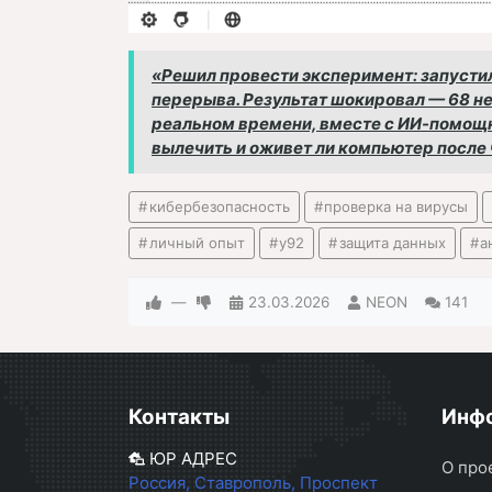
«Решил провести эксперимент: запусти
перерыва. Результат шокировал — 68 не
реальном времени, вместе с ИИ-помощни
вылечить и оживет ли компьютер после ч
кибербезопасность
проверка на вирусы
личный опыт
y92
защита данных
а
—
23.03.2026
NEON
141
Контакты
Инф
ЮР АДРЕС
О про
Россия, Ставрополь, Проспект