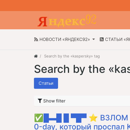
НОВОСТИ «ЯНДЕКС92»
СТАТЬИ «Я
Search by the «kaspersky» tag
Search by the «ka
Статьи
Show filter
✅█▬█ █ ▀█▀ ⭐ ВЗЛОМ 
0-day, который проспал 