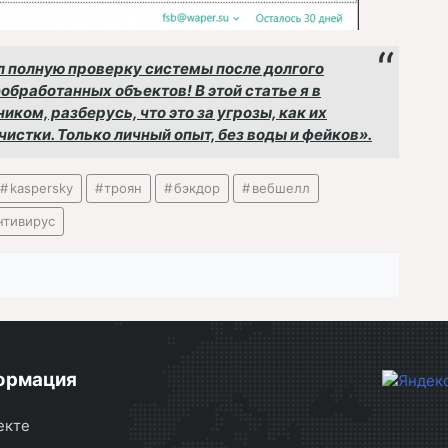
л полную проверку системы после долгого
обработанных объектов! В этой статье я в
ком, разберусь, что это за угрозы, как их
истки. Только личный опыт, без воды и фейков».
kaspersky
троян
бэкдор
вебшелл
нтивирус
ормация
екте