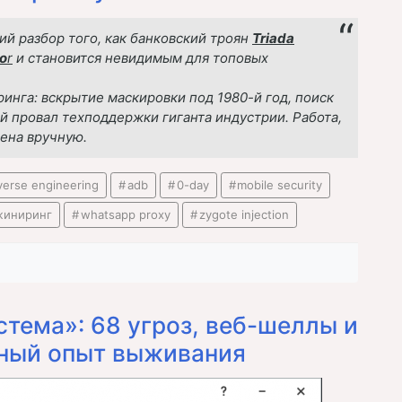
й разбор того, как банковский троян
Triada
o
r
и становится невидимым для топовых
нга: вскрытие маскировки под 1980-й год, поиск
й провал техподдержки гиганта индустрии. Работа,
ена вручную.
verse engineering
adb
0-day
mobile security
жиниринг
whatsapp proxy
zygote injection
тема»: 68 угроз, веб-шеллы и
чный опыт выживания