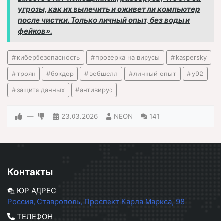
угрозы, как их вылечить и оживет ли компьютер
после чистки. Только личный опыт, без воды и
фейков».
кибербезопасность
проверка на вирусы
kaspersky
троян
бэкдор
вебшелл
личный опыт
y92
защита данных
антивирус
—
23.03.2026
NEON
141
Контакты
ЮР АДРЕС
Россия, Ставрополь, Проспект Карла Маркса, 98
ТЕЛЕФОН