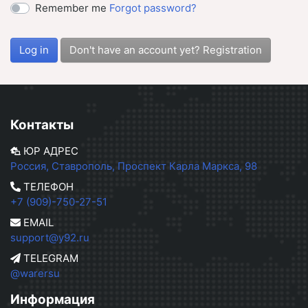
Remember me
Forgot password?
Log in
Don't have an account yet? Registration
Контакты
ЮР АДРЕС
Россия, Ставрополь, Проспект Карла Маркса, 98
ТЕЛЕФОН
+7 (909)-750-27-51
EMAIL
support@y92.ru
TELEGRAM
@warersu
Информация