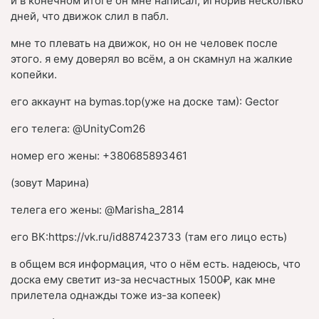
и в конечном итоге он мне написал, игнорив несколько
дней, что движок слил в пабл.
мне то плевать на движок, но он не человек после
этого. я ему доверял во всём, а он скамнул на жалкие
копейки.
его аккаунт на bymas.top(уже на доске там): Gector
его телега: @UnityCom26
номер его жены: +380685893461
(зовут Марина)
телега его жены: @Marisha_2814
его ВК:https://vk.ru/id887423733 (там его лицо есть)
в общем вся информация, что о нём есть. надеюсь, что
доска ему светит из-за несчастных 1500₽, как мне
прилетела однажды тоже из-за копеек)