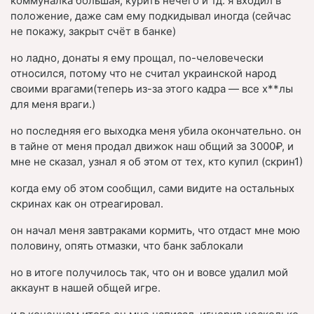
коммуналка большая, курить нечего и тд. я входил в
положение, даже сам ему подкидывал иногда (сейчас
не покажу, закрыт счёт в банке)
но ладно, донаты я ему прощал, по-человечески
относился, потому что не считал украинской народ
своими врагами(теперь из-за этого кадра — все х**лы
для меня враги.)
но последняя его выходка меня убила окончательно. он
в тайне от меня продал движок наш общий за 3000₽, и
мне не сказал, узнал я об этом от тех, кто купил (скрин1)
когда ему об этом сообщил, сами видите на остальных
скринах как он отреагировал.
он начал меня завтраками кормить, что отдаст мне мою
половину, опять отмазки, что банк заблокали
но в итоге получилось так, что он и вовсе удалил мой
аккаунт в нашей общей игре.