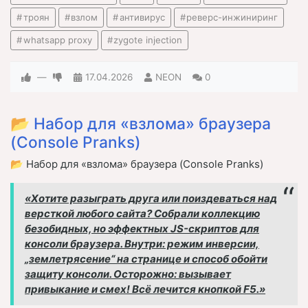
троян
взлом
антивирус
реверс-инжиниринг
whatsapp proxy
zygote injection
—
17.04.2026
NEON
0
📂 Набор для «взлома» браузера
(Console Pranks)
📂 Набор для «взлома» браузера (Console Pranks)
«Хотите разыграть друга или поиздеваться над
версткой любого сайта? Собрали коллекцию
безобидных, но эффектных JS-скриптов для
консоли браузера. Внутри: режим инверсии,
„землетрясение“ на странице и способ обойти
защиту консоли. Осторожно: вызывает
привыкание и смех! Всё лечится кнопкой F5.»