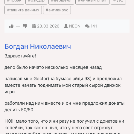
троян
бэкдор
вебшелл
личный опыт
y92
защита данных
антивирус
—
23.03.2026
NEON
141
Богдан Николаевич
Здравствуйте!
дело было начато несколько месяцев назад
написал мне Gector(на бумасе айди 93) и предложил
вместе начать поднимать мой старый сырой движок
игры
работали над ним вместе и он мне предложил донаты
делить 50/50
НО!!! мало того, что я ни разу не получил с донатов ни
копейки, так как он ныл, что у него свет отрежут,