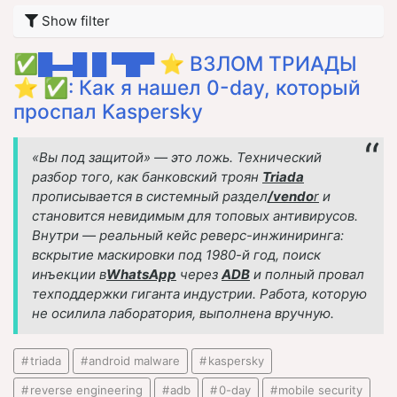
Show filter
✅█▬█ █ ▀█▀ ⭐ ВЗЛОМ ТРИАДЫ
⭐ ✅: Как я нашел 0-day, который
проспал Kaspersky
«Вы под защитой» — это ложь.
Технический
разбор того, как банковский троян
Triada
прописывается в системный раздел
/vendo
r
и
становится невидимым для топовых антивирусов.
Внутри — реальный кейс реверс-инжиниринга:
вскрытие маскировки под 1980-й год, поиск
инъекции в
WhatsApp
через
ADB
и полный провал
техподдержки гиганта индустрии. Работа, которую
не осилила лаборатория, выполнена вручную.
triada
android malware
kaspersky
reverse engineering
adb
0-day
mobile security