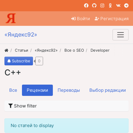
Войти
Регистрация
«Яндекс92»
Статьи
«Яндекс92»
Все о SEO
Developer
Subscribe
0
C++
Все
Рецензии
Переводы
Выбор редакции
Show filter
No статей to display