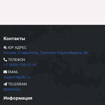
Контакты
ЮР АДРЕС
Россия, Ставрополь, Проспект Карла Маркса, 98
ТЕЛЕФОН
+7 (909)-750-27-51
EMAIL
support@y92.ru
TELEGRAM
@warersu
Информация