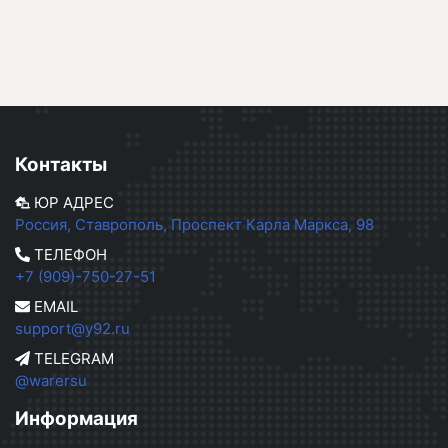
Контакты
ЮР АДРЕС
Россия, Ставрополь, Проспект Карла Маркса, 98
ТЕЛЕФОН
+7 (909)-750-27-51
EMAIL
support@y92.ru
TELEGRAM
@warersu
Информация